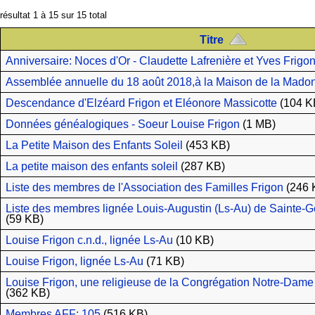
résultat 1 à 15 sur 15 total
Titre
Anniversaire: Noces d'Or - Claudette Lafrenière et Yves Frigo
Assemblée annuelle du 18 août 2018,à la Maison de la Madone
Descendance d'Elzéard Frigon et Eléonore Massicotte
(104 K
Données généalogiques - Soeur Louise Frigon
(1 MB)
La Petite Maison des Enfants Soleil
(453 KB)
La petite maison des enfants soleil
(287 KB)
Liste des membres de l'Association des Familles Frigon
(246 
Liste des membres lignée Louis-Augustin (Ls-Au) de Sainte-
(59 KB)
Louise Frigon c.n.d., lignée Ls-Au
(10 KB)
Louise Frigon, lignée Ls-Au
(71 KB)
Louise Frigon, une religieuse de la Congrégation Notre-Dame 
(362 KB)
Membres AFF: 105
(516 KB)