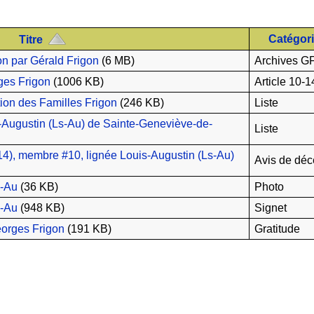
Catégor
Titre
on par Gérald Frigon
(6 MB)
Archives G
ges Frigon
(1006 KB)
Article 10-1
ion des Familles Frigon
(246 KB)
Liste
-Augustin (Ls-Au) de Sainte-Geneviève-de-
Liste
4), membre #10, lignée Louis-Augustin (Ls-Au)
Avis de déc
s-Au
(36 KB)
Photo
s-Au
(948 KB)
Signet
eorges Frigon
(191 KB)
Gratitude