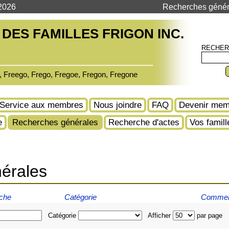
 2026
Recherches génér
DES FAMILLES FRIGON INC.
RECHER
e, Freego, Frego, Fregoe, Fregon, Fregone
Service aux membres
Nous joindre
FAQ
Devenir mem
e
Recherches générales
Recherche d'actes
Vos famill
érales
rche
Catégorie
Comment 
Catégorie
Afficher
par pag