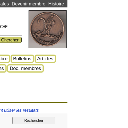
ales
Devenir membre
Histoire
CHE
Chercher
bre
Bulletins
Articles
es
Doc. membres
utilser les résultats
e
Rechercher