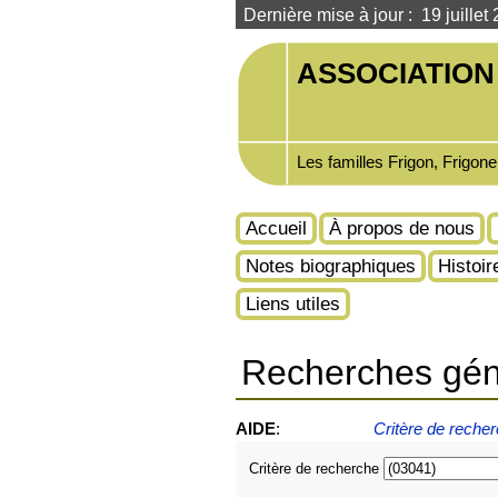
Dernière mise à jour : 19 juillet
ASSOCIATION 
Les familles Frigon, Frigon
Accueil
À propos de nous
Notes biographiques
Histoir
Liens utiles
Recherches gén
AIDE
:
Critère de reche
Critère de recherche